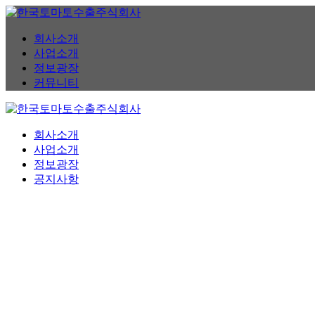
콘
텐
회사소개
츠
사업소개
로
정보광장
바
커뮤니티
로
가
기
회사소개
사업소개
정보광장
공지사항